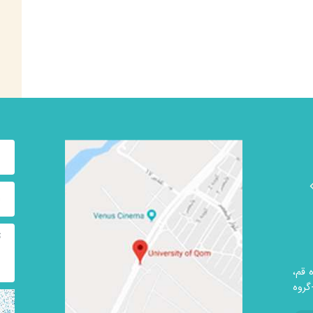
 قم،
روه