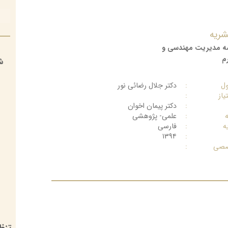
>
شریه
مه مدیریت مهندسی و
م
ش
ول
:
دکتر جلال رضائی نور
از
:
:
دکتر پیمان اخوان
:
علمی- پژوهشی
ه
:
فارسی
۱۳۹۴
:
صصی
: